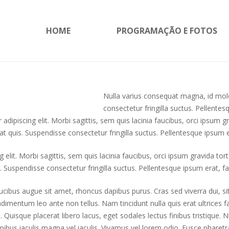
HOME
PROGRAMAÇÃO E FOTOS
Nulla varius consequat magna, id mole
consectetur fringilla suctus. Pellentes
dipiscing elit. Morbi sagittis, sem quis lacinia faucibus, orci ipsum gr
quis. Suspendisse consectetur fringilla suctus. Pellentesque ipsum era
lit. Morbi sagittis, sem quis lacinia faucibus, orci ipsum gravida tort
uspendisse consectetur fringilla suctus. Pellentesque ipsum erat, faci
faucibus augue sit amet, rhoncus dapibus purus. Cras sed viverra dui, 
ondimentum leo ante non tellus. Nam tincidunt nulla quis erat ultrices fa
uisque placerat libero lacus, eget sodales lectus finibus tristique. N
ibus iaculis magna vel iaculis. Vivamus vel lorem odio. Fusce pharetra 