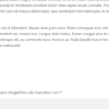
gravida id. Vestibulum tincidunt tortor vitae sapien iaculis convallis. Pr
ortis sem vel massa ullamcorper, quis vestibulum nisl malesuada. In sem
 est ut bibendum. Mauris vitae justo urna. Etiam consequat eros sed
endrerit nec ornare non, congue vitae metus. Donec congue arcu at o
tesque elit, eu commodo lacus rhoncus ac. Nulla blandit risus in leo co
are malesuada.
pos obrigatórios são marcados com
*