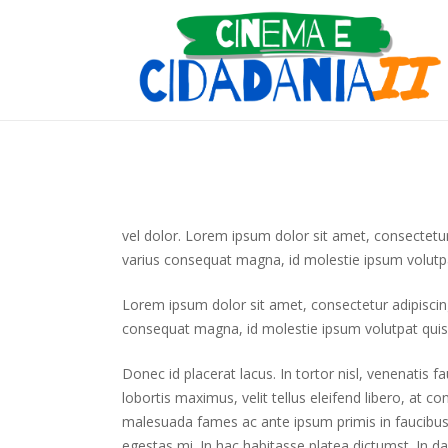
vel dolor. Lorem ipsum dolor sit amet, consectetur a
varius consequat magna, id molestie ipsum volutpat 
Lorem ipsum dolor sit amet, consectetur adipiscing e
consequat magna, id molestie ipsum volutpat quis. S
Donec id placerat lacus. In tortor nisl, venenatis 
lobortis maximus, velit tellus eleifend libero, at c
malesuada fames ac ante ipsum primis in faucibus. Q
egestas mi. In hac habitasse platea dictumst. In dap